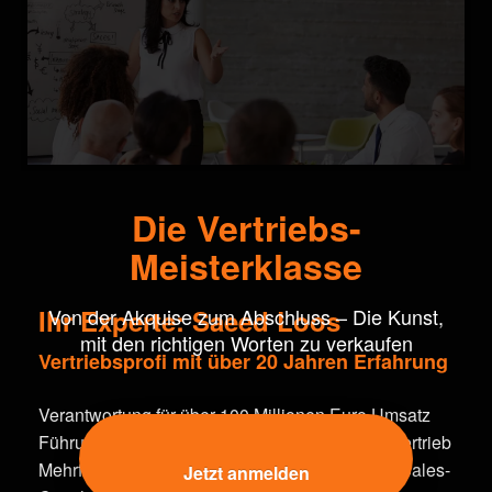
Die Vertriebs-
Meisterklasse
Von der Akquise zum Abschluss – Die Kunst,
Ihr Experte: Saeed Loos
mit den richtigen Worten zu verkaufen
Vertriebsprofi mit über 20 Jahren Erfahrung
Verantwortung für über 100 Millionen Euro Umsatz
Führung von mehr als 130 Mitarbeitenden im Vertrieb
Mehrfach ausgezeichneter Top-Performer und Sales-
Jetzt anmelden