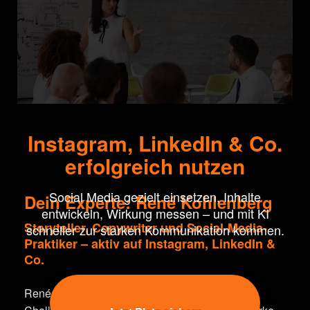
Instagram, LinkedIn & Co.
erfolgreich nutzen
Social Media gezielt einsetzen, Inhalte
Dein Experte: René Kohlenberg
entwickeln, Wirkung messen – und mit KI
Storyteller, Copywriter und Social-Media-
schneller zur starken Kommunikation kommen.
Praktiker – aktiv auf Instagram, LinkedIn &
Co.
René startete seine Karriere mit einer Story-