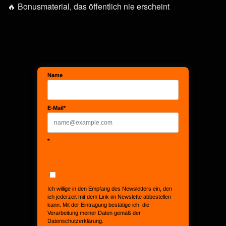
🔥 Bonusmaterial, das öffentlich nie erscheint
Name
E-Mail*
*
Ich willige in den Empfang des Newsletters ein, den
ich jederzeit mit dem Link im Newslette abbestellen
kann. Mit der Eintragung bestätige ich, die
Verarbeitung meiner Daten gemäß der
Datenschutzerklärung.