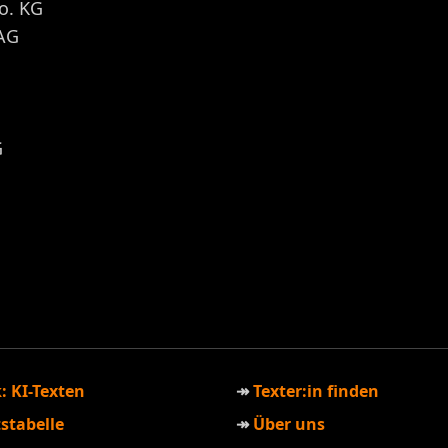
o. KG
 AG
G
: KI-Texten
Texter:in finden
stabelle
Über uns