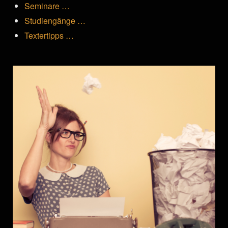
Seminare …
Studiengänge …
Textertipps …