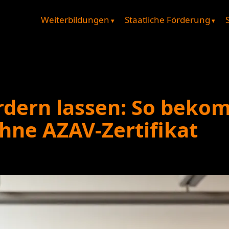
Weiterbildungen
Staatliche Förderung
rdern lassen: So beko
hne AZAV-Zertifikat