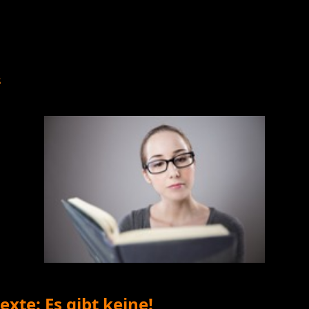
s
xte: Es gibt keine!