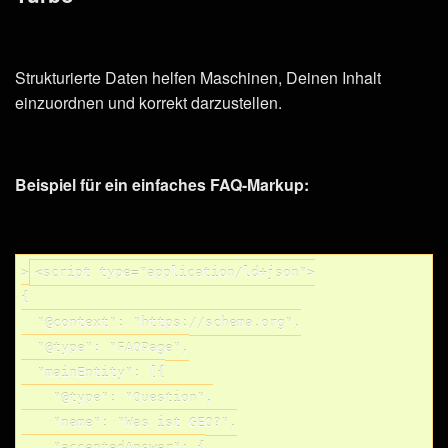
Strukturierte Daten helfen Maschinen, Deinen Inhalt
einzuordnen und korrekt darzustellen.
Beispiel für ein einfaches FAQ-Markup:
>
<script type="application/ld+json">

{

  "@context": "https://schema.org",

  "@type": "FAQPage",

  "mainEntity": [{

    "@type": "Question",

    "name": "Was ist GEO?",

    "acceptedAnswer": {
