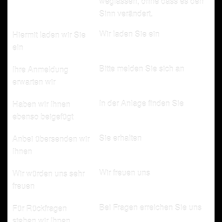
weglassen, ohne dass es den
Sinn verändert.
Wir laden Sie ein
Hiermit laden wir Sie
ein
Bitte melden Sie sich an
Ihre Anmeldung
erwarten wir
In der Anlage finden Sie
Haben wir Ihnen
ebenso beigefügt
Sie erhalten
Anbei übersenden wir
Ihnen
Wir freuen uns
Wir würden uns sehr
freuen
Bei Fragen erreichen Sie uns
Für Rückfragen
stehen wir Ihnen