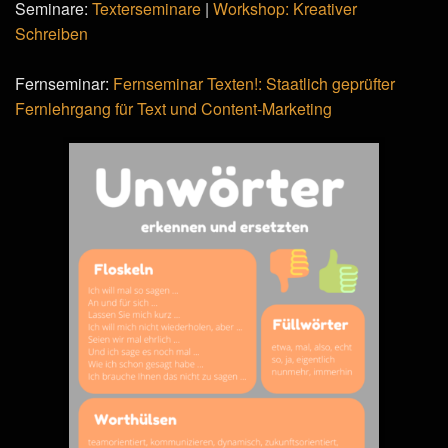
Seminare:
Texterseminare
|
Workshop: Kreativer
Schreiben
Fernseminar:
Fernseminar Texten!: Staatlich geprüfter
Fernlehrgang für Text und Content-Marketing