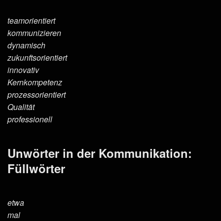
teamorientiert
kommunizieren
dynamisch
zukunftsorientiert
innovativ
Kernkompetenz
prozessorientiert
Qualität
professionell
Unwörter in der Kommunikation:
Füllwörter
etwa
mal