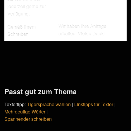
jederzeit gerne zur
Verfügung.
Wir haben Ihre Anfrage
Gemäß Ihrem
erhalten. Vielen Dank!
Schreiben
Passt gut zum Thema
Textertipp:
Tigersprache wählen
|
Linktipps für Texter
|
Mehrdeutige Wörter
|
Spannender schreiben