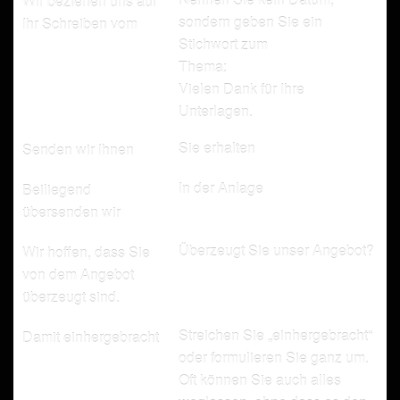
Wir beziehen uns auf
sondern geben Sie ein
Ihr Schreiben vom
Stichwort zum
Thema:
Vielen Dank für Ihre
Unterlagen.
Sie erhalten
Senden wir Ihnen
In der Anlage
Beiliegend
übersenden wir
Überzeugt Sie unser Angebot?
Wir hoffen, dass Sie
von dem Angebot
überzeugt sind.
Streichen Sie „einhergebracht“
Damit einhergebracht
oder formulieren Sie ganz um.
Oft können Sie auch alles