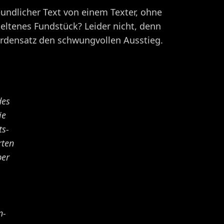
undlicher Text von einem Texter, ohne
eltenes Fundstück? Leider nicht, denn
hördensatz den schwungvollen Ausstieg.
des
ie
ts-
rten
per
n-