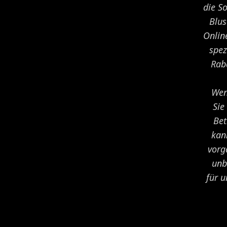
die S
Blus
Onlin
spez
Rab
Wen
Sie
Bet
kan
vorg
unb
für 