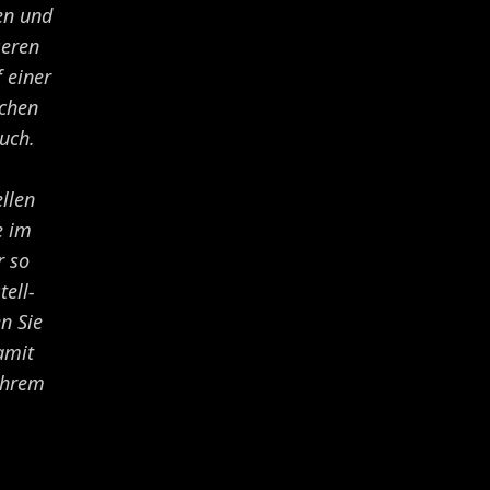
en und
seren
 einer
ichen
uch.
llen
e im
r so
ell-
n Sie
amit
Ihrem