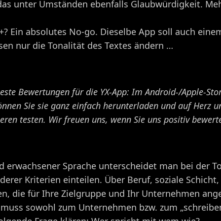
 das unter Umständen ebenfalls Glaubwürdigkeit. Meh
0+? Ein absolutes No-go. Dieselbe App soll auch ei
en nur die Tonalität des Textes ändern …
este Bewertungen für die YX-App: Im Android-/Apple-Sto
önnen Sie sie ganz einfach herunterladen und auf Herz u
eren testen. Wir freuen uns, wenn Sie uns positiv bewert
d erwachsener Sprache unterscheidet man bei der Ton
erer Kriterien einteilen. Über Beruf, soziale Schicht
chen, die für Ihre Zielgruppe und Ihr Unternehmen a
tät muss sowohl zum Unternehmen bzw. zum „schreibe