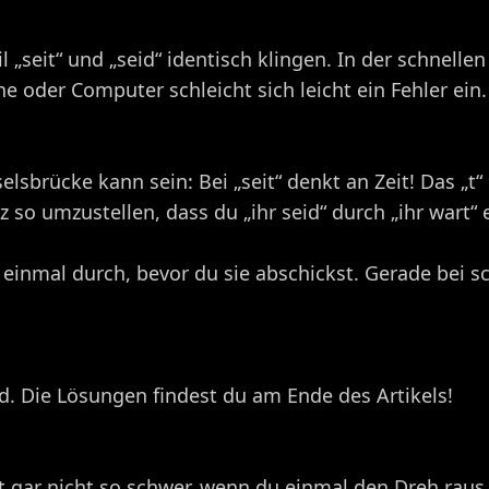
l „seit“ und „seid“ identisch klingen. In der schnel
 oder Computer schleicht sich leicht ein Fehler ein.
lsbrücke kann sein: Bei „seit“ denkt an Zeit! Das „t“ in
 so umzustellen, dass du „ihr seid“ durch „ihr wart“
 einmal durch, bevor du sie abschickst. Gerade bei s
eid. Die Lösungen findest du am Ende des Artikels!
st gar nicht so schwer, wenn du einmal den Dreh raus 